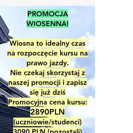
PROMOCJA
WIOSENNA!
Wiosna to idealny czas
na rozpoczęcie kursu na
prawo jazdy.
Nie czekaj skorzystaj z
naszej promocji i zapisz
się już dziś
Promocyjna cena kursu:
28
9
0PLN
(uczniowie/studenci)
309
0 PLN (pozostali)