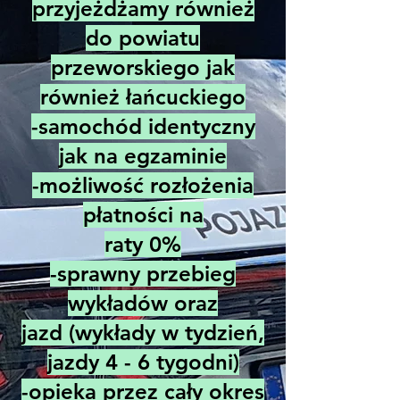
przyjeżdżamy również
do powiatu
przeworskiego jak
również łańcuckiego
-samochód identyczny
jak na egzaminie
-możliwość rozłożenia
płatności na
raty 0%
-sprawny przebieg
wykładów oraz
jazd
(wykłady w tydzień,
jazdy 4 - 6 tygodni)
-opieka przez cały okres