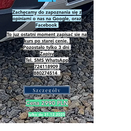
Zachęcamy do zapoznania się z
opiniami o nas na Google, oraz
Facebook
To juz ostatni moment zapisać sie na
kurs po starej cenie.
Pozostało tylko 3 dni
Zapisy
Tel. SMS WhatsApp
724118909
880274514
Szczegóły
Cena 2990 PLN
tylko do
31.12.2025