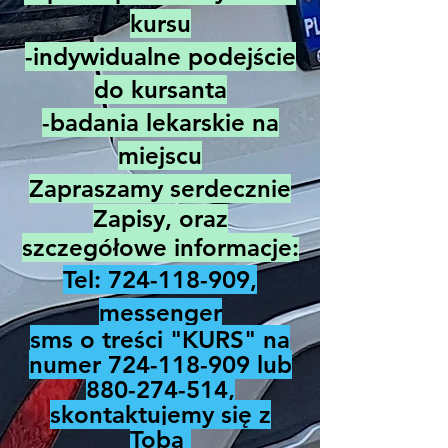
kursu
-indywidualne podejście
do kursanta
-badania lekarskie na
miejscu
Zapraszamy serdecznie
Zapisy, oraz
szczegółowe informacje
:
Tel:
724-118-909
,
messenger
sms
o treści "KURS" na
numer 724-1
18-909 lub
880-274-514
,
skontaktujemy się z
Tobą