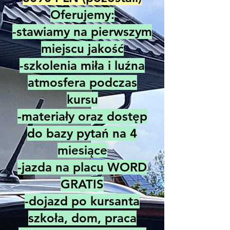
Oferujemy:
-stawiamy na pierwszym
miejscu jakość
-szkolenia miła i luźna
atmosfera podczas
kursu
-materiały oraz dostęp
do bazy pytań na 4
miesiące
-jazda na placu WORD
GRATIS
-dojazd po kursanta
szkoła, dom, praca