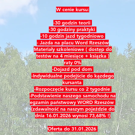
W cenie kursu:
-30 godzin teorii
-30 godziny praktyki
-10 godzin jazd tygodniowo
- Jazda na placu Word Rzeszów
Materiały szkoleniowe ( dostęp do
testów na 4 miesiące + ksiązka )
raty 0%
-Dojazd pod dom
-Indywidualne podejście do kązdego
kursanta
-Rozpoczęcie kursu co 2 tygodnie
-Podstawienie naszego samochodu na
egzamin państwowy WORD Rzeszów
(zdawalność na naszym pojeździe do
dnia 16.01.2026 wynosi 73,68% !)
Oferta do 31.01.2026