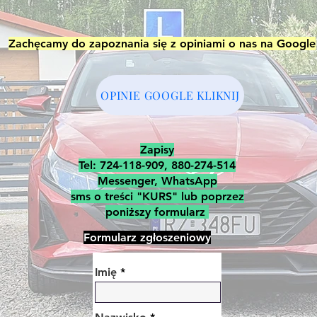
Zachęcamy do zapoznania się z opiniami o nas na Google
OPINIE GOOGLE KLIKNIJ
Zapisy
Tel: 724-118-909, 880-274-514
Messenger, WhatsApp
sms o treści "KURS" lub poprzez
poniższy formularz
Formularz zgłoszeniowy
Imię