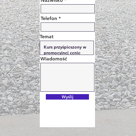
Nazwisko
Telefon *
Temat
Wiadomość
Wyślij